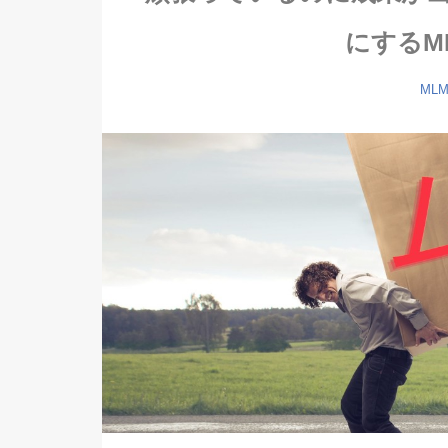
にするM
ML