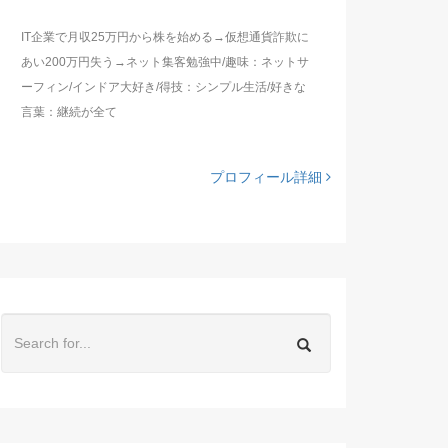
IT企業で月収25万円から株を始める→仮想通貨詐欺に
あい200万円失う→ネット集客勉強中/趣味：ネットサ
ーフィン/インドア大好き/得技：シンプル生活/好きな
言葉：継続が全て
プロフィール詳細