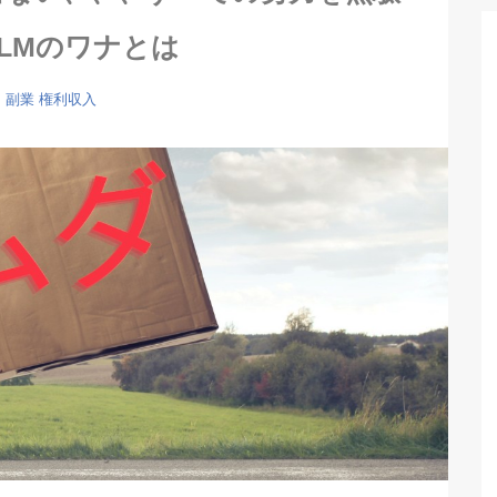
LMのワナとは
M
副業
権利収入