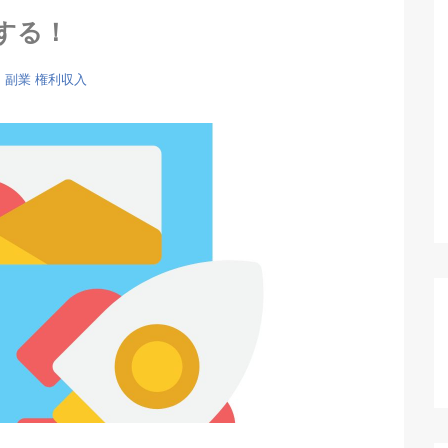
する！
M
副業
権利収入