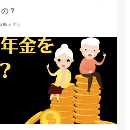
の？
権利収入
生活