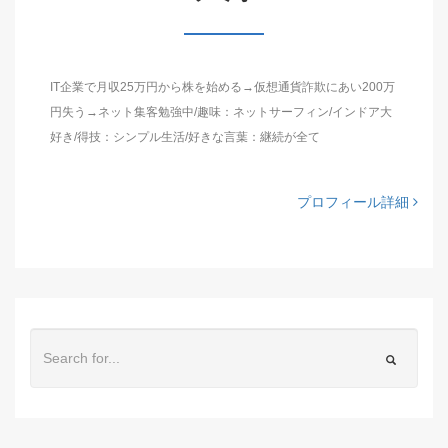
IT企業で月収25万円から株を始める→仮想通貨詐欺にあい200万
円失う→ネット集客勉強中/趣味：ネットサーフィン/インドア大
好き/得技：シンプル生活/好きな言葉：継続が全て
プロフィール詳細