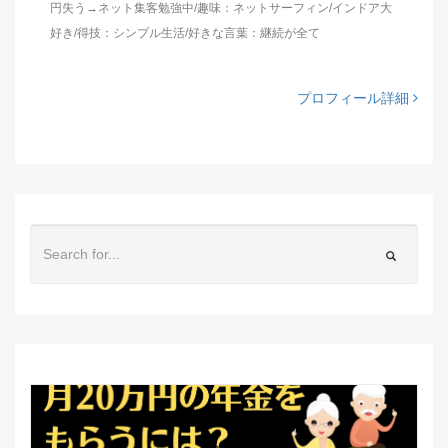
円失う→ネット集客勉強中/趣味：ネットサーフィン/インドア大
好き/得技：シンプル生活/好きな言葉：継続が全て
プロフィール詳細