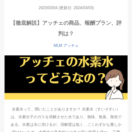
2023/03/04
(更新日: 2024/03/03)
【徹底解説】アッチェの商品、報酬プラン、評
判は？
MLM
アッチェ
水素水って、聞いたことがありますか？ 水素水（すいそすい）
は、水素分子のガスを溶解させた水であり、無味、無臭、無色で
ある。水素は水に溶けるが、溶解度は低く、ごくわずかな量しか