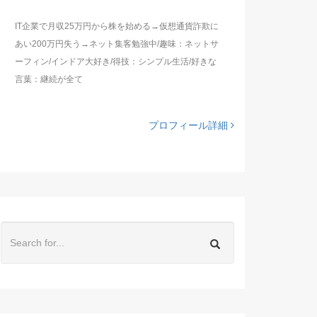
IT企業で月収25万円から株を始める→仮想通貨詐欺に
あい200万円失う→ネット集客勉強中/趣味：ネットサ
ーフィン/インドア大好き/得技：シンプル生活/好きな
言葉：継続が全て
プロフィール詳細