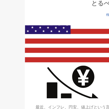
とる
最近、インフレ、円安、値上げという