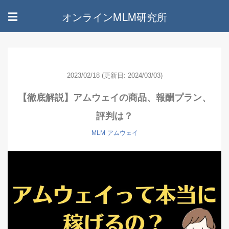
オンラインMLM研究所
☰
2023/02/18
(更新日: 2024/03/03)
【徹底解説】アムウェイの商品、報酬プラン、
評判は？
MLM
アムウェイ