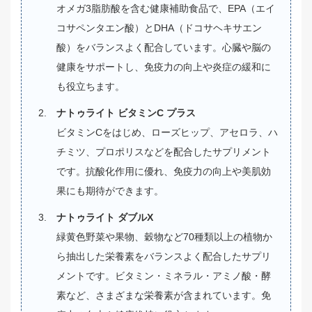
オメガ3脂肪酸を含む健康補助食品で、EPA（エイ
コサペンタエン酸）とDHA（ドコサヘキサエン
酸）をバランスよく配合しています。心臓や脳の
健康をサポートし、免疫力の向上や炎症の緩和に
も役立ちます。
ナトゥライト ビタミンC プラス
ビタミンCをはじめ、ローズヒップ、アセロラ、ハ
チミツ、プロポリスなどを配合したサプリメント
です。抗酸化作用に優れ、免疫力の向上や美肌効
果にも期待ができます。
ナトゥライト ダブルX
緑黄色野菜や果物、穀物など70種類以上の植物か
ら抽出した栄養素をバランスよく配合したサプリ
メントです。ビタミン・ミネラル・アミノ酸・酵
素など、さまざまな栄養素が含まれています。免