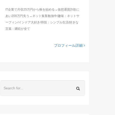
IT企業で月収25万円から株を始める→仮想通貨詐欺に
あい200万円失う→ネット集客勉強中/趣味：ネットサ
ーフィン/インドア大好き/得技：シンプル生活/好きな
言葉：継続が全て
プロフィール詳細