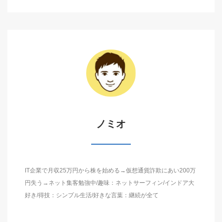
ノミオ
IT企業で月収25万円から株を始める→仮想通貨詐欺にあい200万
円失う→ネット集客勉強中/趣味：ネットサーフィン/インドア大
好き/得技：シンプル生活/好きな言葉：継続が全て