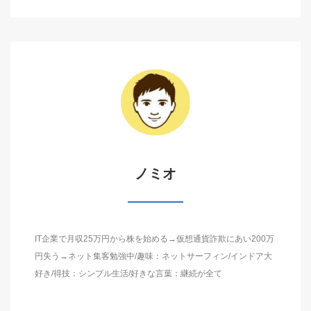
ノミオ
IT企業で月収25万円から株を始める→仮想通貨詐欺にあい200万
円失う→ネット集客勉強中/趣味：ネットサーフィン/インドア大
好き/得技：シンプル生活/好きな言葉：継続が全て