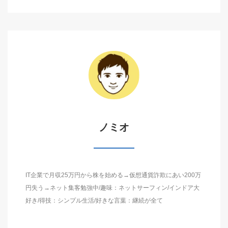
ノミオ
IT企業で月収25万円から株を始める→仮想通貨詐欺にあい200万
円失う→ネット集客勉強中/趣味：ネットサーフィン/インドア大
好き/得技：シンプル生活/好きな言葉：継続が全て