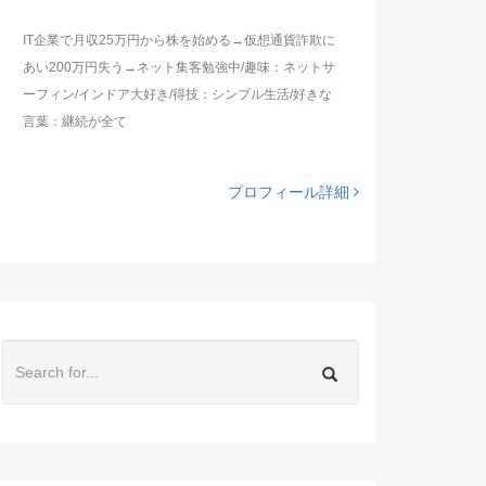
IT企業で月収25万円から株を始める→仮想通貨詐欺に
あい200万円失う→ネット集客勉強中/趣味：ネットサ
ーフィン/インドア大好き/得技：シンプル生活/好きな
言葉：継続が全て
プロフィール詳細