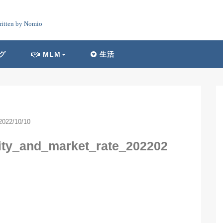
ritten by Nomio
グ
MLM
生活
2022/10/10
ity_and_market_rate_202202