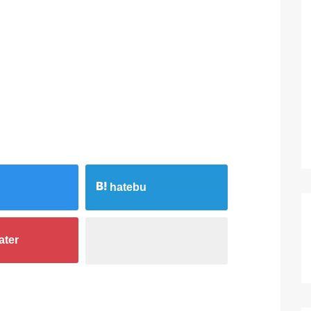
hatebu
ater