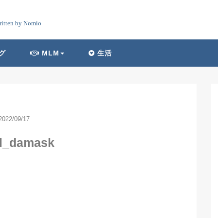
ritten by Nomio
グ
MLM
生活
2022/09/17
cl_damask