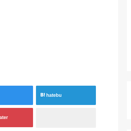
hatebu
ater