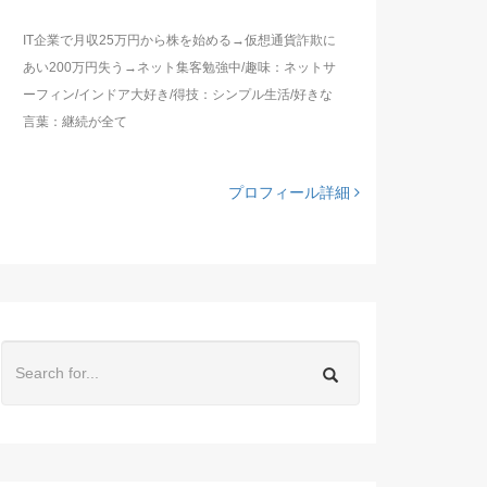
IT企業で月収25万円から株を始める→仮想通貨詐欺に
あい200万円失う→ネット集客勉強中/趣味：ネットサ
ーフィン/インドア大好き/得技：シンプル生活/好きな
言葉：継続が全て
プロフィール詳細