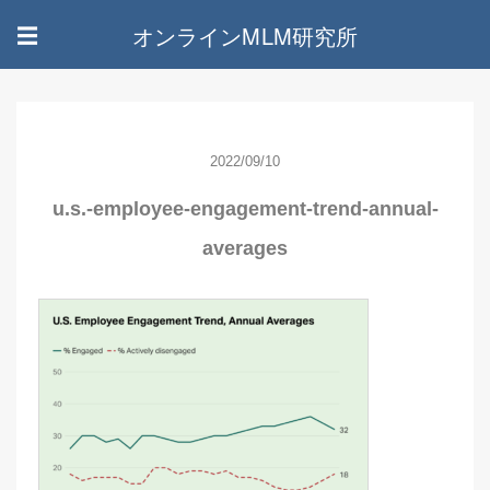
オンラインMLM研究所
☰
2022/09/10
u.s.-employee-engagement-trend-annual-
averages