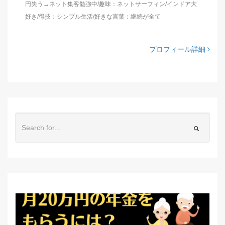
円失う→ネット集客勉強中/趣味：ネットサーフィン/インドア大
好き/得技：シンプル生活/好きな言葉：継続が全て
プロフィール詳細