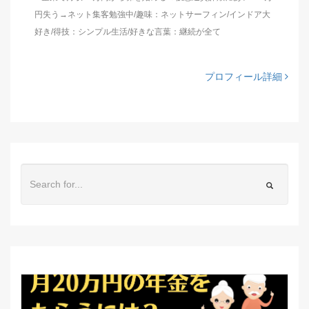
円失う→ネット集客勉強中/趣味：ネットサーフィン/インドア大
好き/得技：シンプル生活/好きな言葉：継続が全て
プロフィール詳細