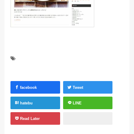
facebook
Tweet
hatebu
LINE
Read Later