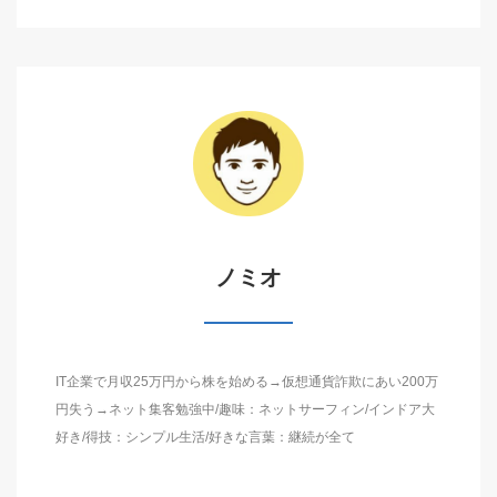
ノミオ
IT企業で月収25万円から株を始める→仮想通貨詐欺にあい200万
円失う→ネット集客勉強中/趣味：ネットサーフィン/インドア大
好き/得技：シンプル生活/好きな言葉：継続が全て